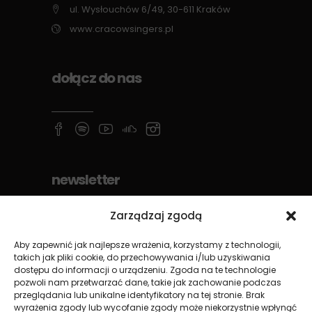
ul. Wysłouchów 6/49, 30-611 Kraków
www.cracowsingers.pl
dołącz do nas
newsletter
Zarządzaj zgodą
Aby zapewnić jak najlepsze wrażenia, korzystamy z technologii,
takich jak pliki cookie, do przechowywania i/lub uzyskiwania
dostępu do informacji o urządzeniu. Zgoda na te technologie
pozwoli nam przetwarzać dane, takie jak zachowanie podczas
przeglądania lub unikalne identyfikatory na tej stronie. Brak
wyrażenia zgody lub wycofanie zgody może niekorzystnie wpłynąć