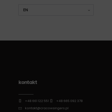
EN
kontakt
+48 661 122 551
+48 665 092 378
kontakt@cracowsingers.pl