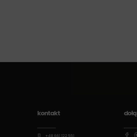
kontakt
dołą
+48 661 122 551