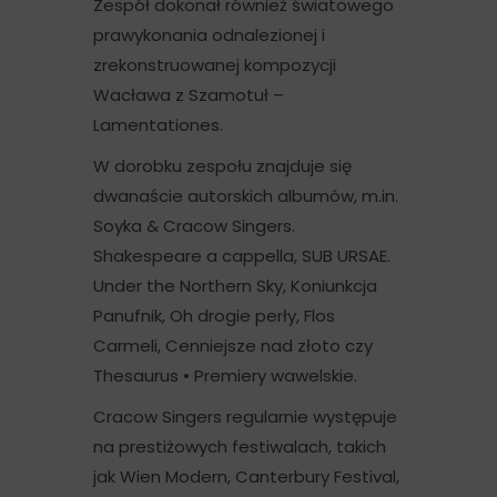
Zespół dokonał również światowego
prawykonania odnalezionej i
zrekonstruowanej kompozycji
Wacława z Szamotuł –
Lamentationes.
W dorobku zespołu znajduje się
dwanaście autorskich albumów, m.in.
Soyka & Cracow Singers.
Shakespeare a cappella, SUB URSAE.
Under the Northern Sky, Koniunkcja
Panufnik, Oh drogie perły, Flos
Carmeli, Cenniejsze nad złoto czy
Thesaurus • Premiery wawelskie.
Cracow Singers regularnie występuje
na prestiżowych festiwalach, takich
jak Wien Modern, Canterbury Festival,