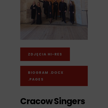
ZDJĘCIA HI-RES
BIOGRAM .DOCX
.PAGES
Cracow Singers