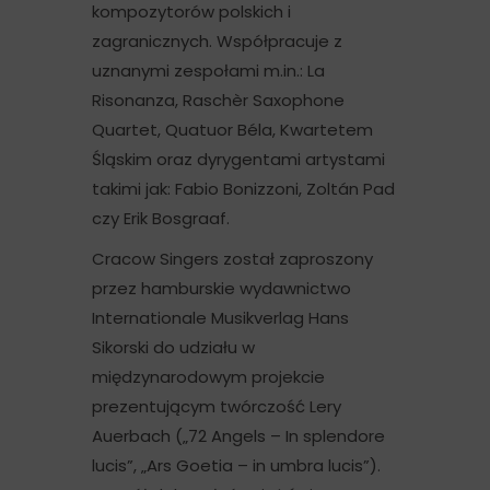
kompozytorów polskich i
zagranicznych. Współpracuje z
uznanymi zespołami m.in.: La
Risonanza, Raschèr Saxophone
Quartet, Quatuor Béla, Kwartetem
Śląskim oraz dyrygentami artystami
takimi jak: Fabio Bonizzoni, Zoltán Pad
czy Erik Bosgraaf.
Cracow Singers został zaproszony
przez hamburskie wydawnictwo
Internationale Musikverlag Hans
Sikorski do udziału w
międzynarodowym projekcie
prezentującym twórczość Lery
Auerbach („72 Angels – In splendore
lucis”, „Ars Goetia – in umbra lucis”).