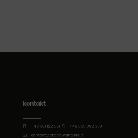
kontakt
+48 661 122 551
+48 665 092 378
kontakt@cracowsingers.pl