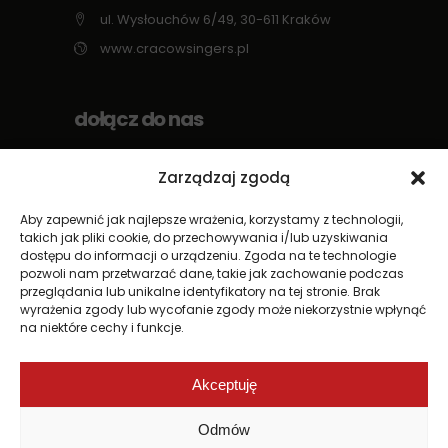
ul. Wysłouchów 6/49, 30-611 Kraków
www.cracowsingers.pl
dołącz do nas
Zarządzaj zgodą
Aby zapewnić jak najlepsze wrażenia, korzystamy z technologii,
takich jak pliki cookie, do przechowywania i/lub uzyskiwania
dostępu do informacji o urządzeniu. Zgoda na te technologie
newsletter
pozwoli nam przetwarzać dane, takie jak zachowanie podczas
przeglądania lub unikalne identyfikatory na tej stronie. Brak
wyrażenia zgody lub wycofanie zgody może niekorzystnie wpłynąć
na niektóre cechy i funkcje.
Akceptuję
Odmów