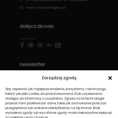
www.cracowsingers.pl
dołącz do nas
newsletter
Zarządzaj zgodą
Aby zapewnić jak najlepsze wrażenia, korzystamy z technologii,
takich jak pliki cookie, do przechowywania i/lub uzyskiwania
dostępu do informacji o urządzeniu. Zgoda na te technologie
pozwoli nam przetwarzać dane, takie jak zachowanie podczas
przeglądania lub unikalne identyfikatory na tej stronie. Brak
wyrażenia zgody lub wycofanie zgody może niekorzystnie wpłynąć
na niektóre cechy i funkcje.