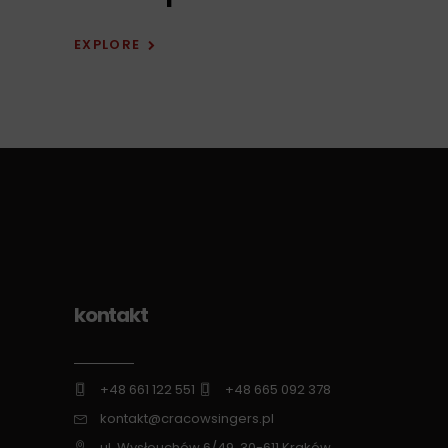
EXPLORE
kontakt
+48 661 122 551
+48 665 092 378
kontakt@cracowsingers.pl
ul. Wysłouchów 6/49, 30-611 Kraków