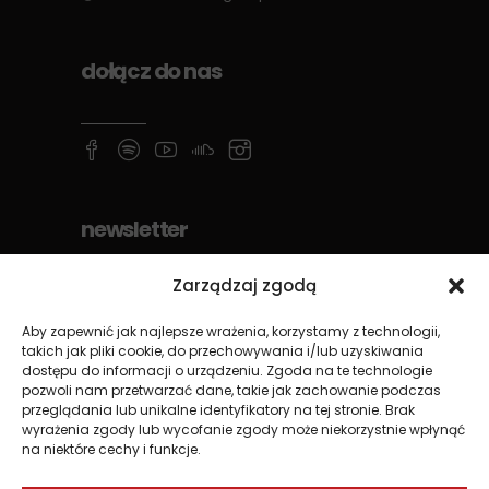
dołącz do nas
newsletter
Zarządzaj zgodą
Aby zapewnić jak najlepsze wrażenia, korzystamy z technologii,
takich jak pliki cookie, do przechowywania i/lub uzyskiwania
dostępu do informacji o urządzeniu. Zgoda na te technologie
pozwoli nam przetwarzać dane, takie jak zachowanie podczas
przeglądania lub unikalne identyfikatory na tej stronie. Brak
wyrażenia zgody lub wycofanie zgody może niekorzystnie wpłynąć
na niektóre cechy i funkcje.