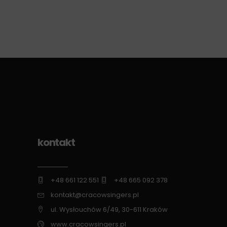
kontakt
+48 661 122 551
+48 665 092 378
kontakt@cracowsingers.pl
ul. Wysłouchów 6/49, 30-611 Kraków
www.cracowsingers.pl