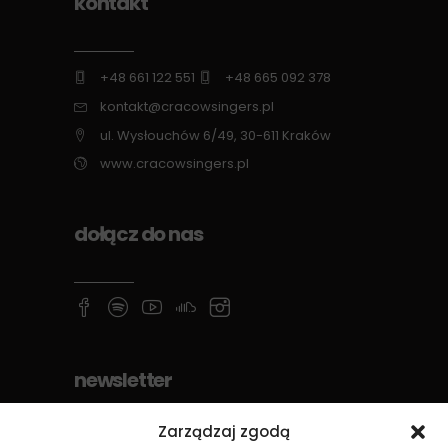
kontakt
+48 661 122 551
+48 665 092 378
kontakt@cracowsingers.pl
ul. Wysłouchów 6/49, 30-611 Kraków
www.cracowsingers.pl
dołącz do nas
newsletter
Zarządzaj zgodą