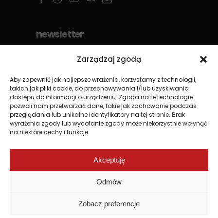
newsletter
Zarządzaj zgodą
Aby zapewnić jak najlepsze wrażenia, korzystamy z technologii,
takich jak pliki cookie, do przechowywania i/lub uzyskiwania
dostępu do informacji o urządzeniu. Zgoda na te technologie
pozwoli nam przetwarzać dane, takie jak zachowanie podczas
przeglądania lub unikalne identyfikatory na tej stronie. Brak
wyrażenia zgody lub wycofanie zgody może niekorzystnie wpłynąć
na niektóre cechy i funkcje.
Akceptuję
Odmów
Zobacz preferencje
Wykonanie
Atelion Studio
© 2026