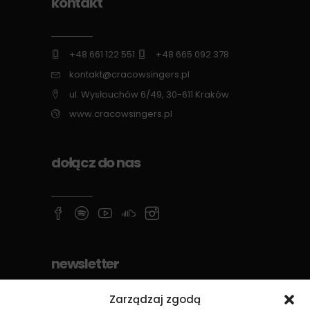
kontakt
+48 661 122 551
+48 665 092 378
kontakt@cracowsingers.pl
ul. Wysłouchów 6/49, 30-611 Kraków
www.cracowsingers.pl
dołącz do nas
newsletter
Zarządzaj zgodą