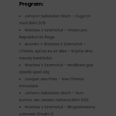
Program:
Johann Sebastian Bach – Fuga G-
moll BWV 578
Wacław z Szamotuł – Oratio pro
Republica et Rege
Anonim + Wacław z Szamotuł –
Christe, qui lux es et dies – Kryste dniu
naszej światłości
Wacław z Szamotuł – Modlitwa gdy
dziatki spać idą
Josquin des Prés – Ave Christe
immolate
Johann Sebastian Bach – Nun
komm, der Heiden Heiland BWV 659
Wacław z Szamotuł – Błogosławiony
człowiek (Psalm I)