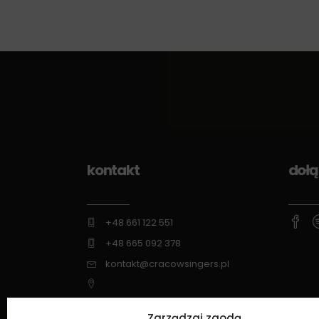
kontakt
dołą
+48 661 122 551
+48 665 092 378
kontakt@cracowsingers.pl
ul. Wysłouchów 6/49, 30-611 Kraków
Zarządzaj zgodą