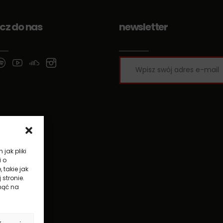
cz do nas
newsletter
jak pliki
i o
takie jak
stronie.
nąć na