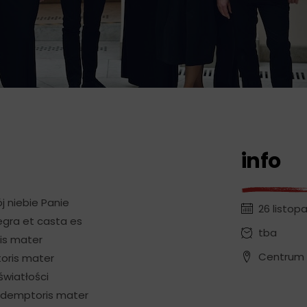
info
 niebie Panie
26 listop
tegra et casta es
tba
is mater
Centrum K
toris mater
światłości
 redemptoris mater