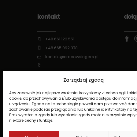
kontakt
dołą
+48 661 122 551
+48 665 092 378
kontakt@cracowsingers.pl
ul. Wysłouchów 6/49, 30-611 Kraków
Zarządzaj zgodą
www.cracowsingers.pl
Aby zapewnić jak najlepsze wrażenia, korzystamy z technologii, takich 
cookie, do przechowywania i/lub uzyskiwania dostępu do informacj
urządzeniu. Zgoda na te technologie pozwoli nam przetwarzać dane, 
zachowanie podczas przeglądania lub unikalne identyfikatory na tej 
Brak wyrażenia zgody lub wycofanie zgody może niekorzystnie wpły
niektóre cechy i funkcje.