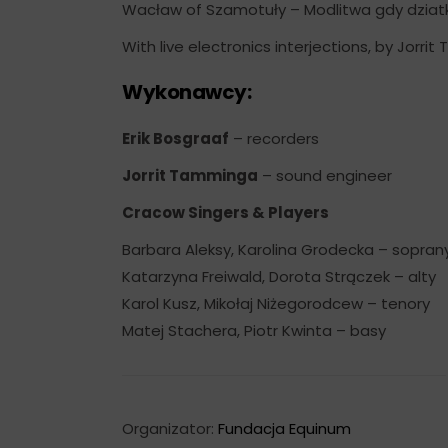
Wacław of Szamotuły – Modlitwa gdy dziatk
With live electronics interjections, by Jorri
Wykonawcy:
Erik Bosgraaf
– recorders
Jorrit Tamminga
– sound engineer
Cracow Singers & Players
Barbara Aleksy, Karolina Grodecka – sopran
Katarzyna Freiwald, Dorota Strączek – alty
Karol Kusz, Mikołaj Niżegorodcew – tenory
Matej Stachera, Piotr Kwinta – basy
Organizator:
Fundacja Equinum