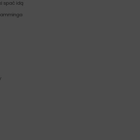
i spać idą
t Tamminga
y