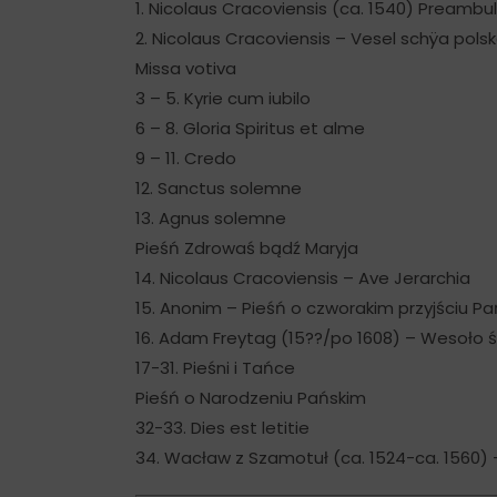
1. Nicolaus Cracoviensis (ca. 1540) Preambu
2. Nicolaus Cracoviensis – Vesel schÿa pols
Missa votiva
3 – 5. Kyrie cum iubilo
6 – 8. Gloria Spiritus et alme
9 – 11. Credo
12. Sanctus solemne
13. Agnus solemne
Pieśń Zdrowaś bądź Maryja
14. Nicolaus Cracoviensis – Ave Jerarchia
15. Anonim – Pieśń o czworakim przyjściu P
16. Adam Freytag (15??/po 1608) – Wesoło 
17-31. Pieśni i Tańce
Pieśń o Narodzeniu Pańskim
32-33. Dies est letitie
34. Wacław z Szamotuł (ca. 1524-ca. 1560)