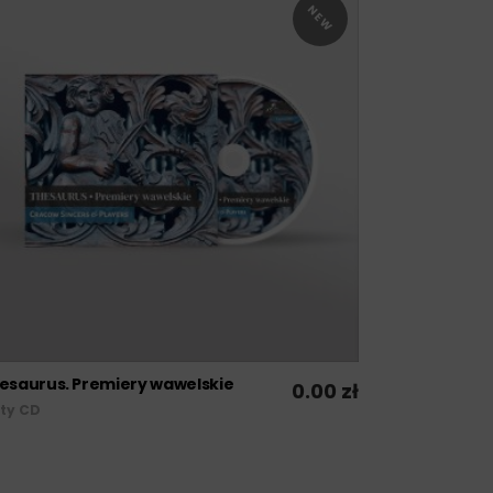
NEW
esaurus. Premiery wawelskie
0.00
zł
DODAJ DO KOSZYKA
yty CD