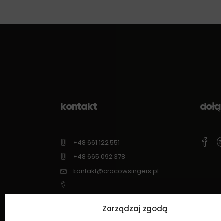
kontakt
dołą
+48 661 122 551
+48 665 092 378
kontakt@cracowsingers.pl
ul. Wysłouchów 6/49, 30-611 Kraków
Zarządzaj zgodą
www.cracowsingers.pl