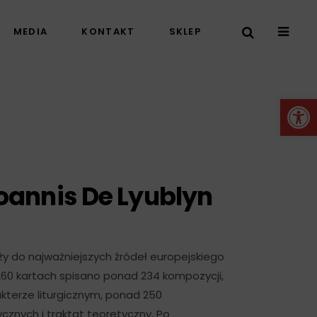
MEDIA
KONTAKT
SKLEP
Otwórz 
oannis De Lyublyn
ży do najważniejszych źródeł europejskiego
60 kartach spisano ponad 234 kompozycji,
kterze liturgicznym, ponad 250
znych i traktat teoretyczny. Po