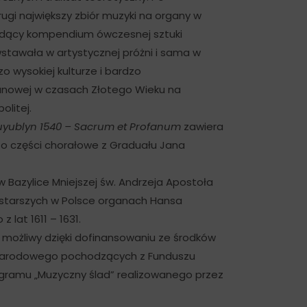
rugi największy zbiór muzyki na organy w
ędący kompendium ówczesnej sztuki
stawała w artystycznej próżni i sama w
o wysokiej kulturze i bardzo
nowej w czasach Złotego Wieku na
litej.
uyublyn 1540 – Sacrum et Profanum
zawiera
 o części chorałowe z Graduału Jana
 Bazylice Mniejszej św. Andrzeja Apostoła
jstarszych w Polsce organach Hansa
 lat 1611 – 1631.
możliwy dzięki dofinansowaniu ze środków
wa Narodowego pochodzących z Funduszu
ogramu „Muzyczny ślad” realizowanego przez