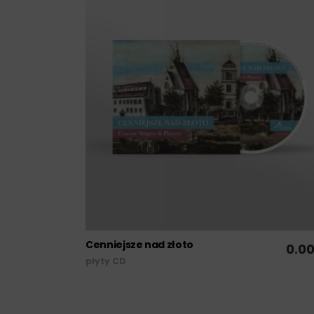
Cenniejsze nad złoto
0.0
DODAJ DO KOSZYKA
płyty CD