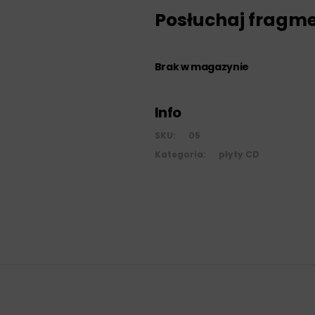
Posłuchaj fragm
Brak w magazynie
Info
SKU:
05
Kategoria:
płyty CD