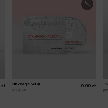
SOLD
DOWIEDZ SIĘ WIĘCEJ
Oh drogie perły…
Th
0
zł
0.00
zł
płyty CD
pł