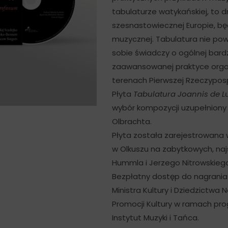
tabulaturze watykańskiej, to d
szesnastowiecznej Europie, b
muzycznej. Tabulatura nie pow
sobie świadczy o ogólnej bardz
zaawansowanej praktyce orga
terenach Pierwszej Rzeczypospo
Płyta
Tabulatura Joannis de L
wybór kompozycji uzupełniony
Olbrachta.
Płyta została zarejestrowana w
w Olkuszu na zabytkowych, na
Hummla i Jerzego Nitrowskiego z
Bezpłatny dostęp do nagrania 
Ministra Kultury i Dziedzict
Promocji Kultury w ramach pr
Instytut Muzyki i Tańca.