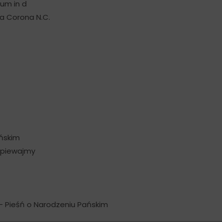
lum in d
ka Corona N.C.
ańskim
śpiewajmy
 – Pieśń o Narodzeniu Pańskim