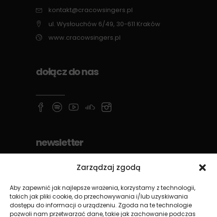
kontakt@cracowsingers.pl
ul. Wysłouchów 6/49, 30-611 Kraków
www.cracowsingers.pl
dołącz do nas
newsletter
Zarządzaj zgodą
Aby zapewnić jak najlepsze wrażenia, korzystamy z technologii,
takich jak pliki cookie, do przechowywania i/lub uzyskiwania
dostępu do informacji o urządzeniu. Zgoda na te technologie
pozwoli nam przetwarzać dane, takie jak zachowanie podczas