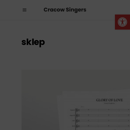
Otwórz 
sklep