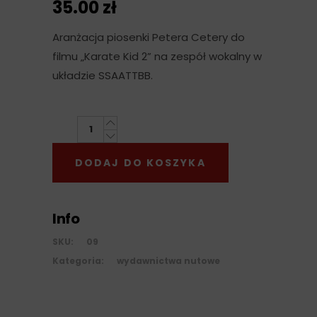
35.00
zł
Aranżacja piosenki Petera Cetery do
filmu „Karate Kid 2” na zespół wokalny w
układzie SSAATTBB.
Glory
of
DODAJ DO KOSZYKA
Love
(SSAATTBB)
quantity
Info
SKU:
09
Kategoria:
wydawnictwa nutowe