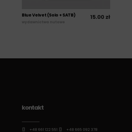
Blue Velvet (Solo + SATB)
15.00
zł
DODAJ DO KOSZYKA
wydawnictwa nutowe
kontakt
+48 661 122 551
+48 665 092 378