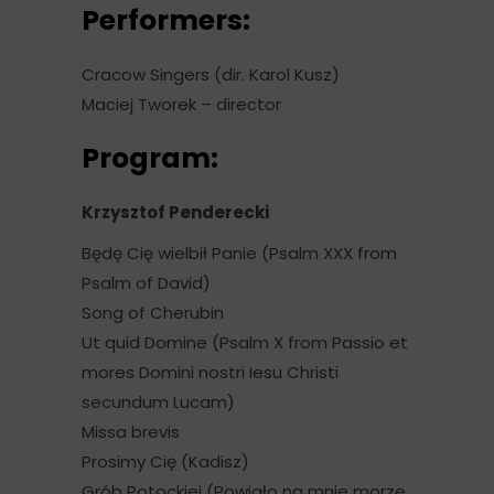
Performers:
Cracow Singers (dir. Karol Kusz)
Maciej Tworek – director
Program:
Krzysztof Penderecki
Będę Cię wielbił Panie (Psalm XXX from
Psalm of David)
Song of Cherubin
Ut quid Domine (Psalm X from Passio et
mores Domini nostri Iesu Christi
secundum Lucam)
Missa brevis
Prosimy Cię (Kadisz)
Grób Potockiej (Powiało na mnie morze