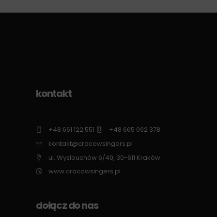
kontakt
+48 661 122 551
+48 665 092 378
kontakt@cracowsingers.pl
ul. Wysłouchów 6/49, 30-611 Kraków
www.cracowsingers.pl
dołącz do nas