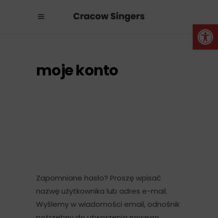
Otwórz 
moje konto
Zapomniane hasło? Proszę wpisać
nazwę użytkownika lub adres e-mail.
Wyślemy w wiadomości email, odnośnik
potrzebny do utworzenia nowego