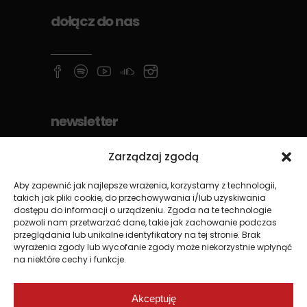
dołącz do nas
newsletter
Zarządzaj zgodą
Aby zapewnić jak najlepsze wrażenia, korzystamy z technologii,
takich jak pliki cookie, do przechowywania i/lub uzyskiwania
dostępu do informacji o urządzeniu. Zgoda na te technologie
pozwoli nam przetwarzać dane, takie jak zachowanie podczas
przeglądania lub unikalne identyfikatory na tej stronie. Brak
wyrażenia zgody lub wycofanie zgody może niekorzystnie wpłynąć
na niektóre cechy i funkcje.
Akceptuję