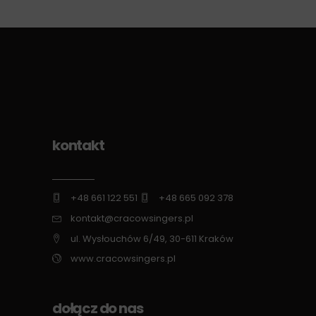
kontakt
+48 661 122 551
+48 665 092 378
kontakt@cracowsingers.pl
ul. Wysłouchów 6/49, 30-611 Kraków
www.cracowsingers.pl
dołącz do nas