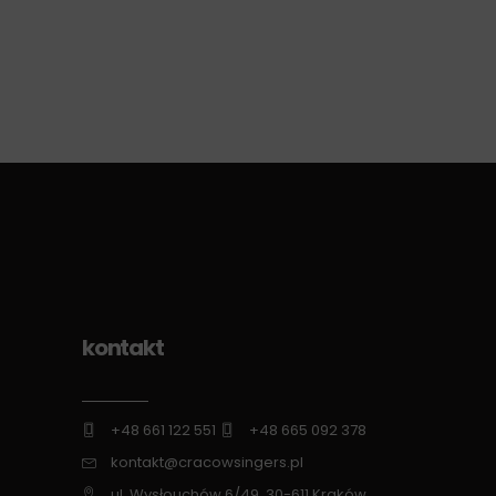
kontakt
+48 661 122 551
+48 665 092 378
kontakt@cracowsingers.pl
ul. Wysłouchów 6/49, 30-611 Kraków