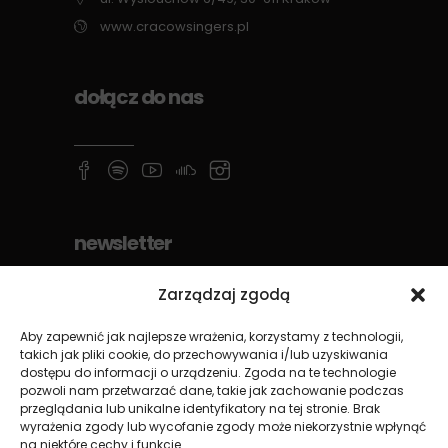
www.cracowsingers.pl
dołącz do nas
newsletter
Zarządzaj zgodą
Aby zapewnić jak najlepsze wrażenia, korzystamy z technologii,
takich jak pliki cookie, do przechowywania i/lub uzyskiwania
dostępu do informacji o urządzeniu. Zgoda na te technologie
pozwoli nam przetwarzać dane, takie jak zachowanie podczas
przeglądania lub unikalne identyfikatory na tej stronie. Brak
wyrażenia zgody lub wycofanie zgody może niekorzystnie wpłynąć
na niektóre cechy i funkcje.