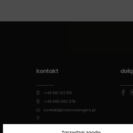
kontakt
dołą
+48 661 122 551
+48 665 092 378
kontakt@cracowsingers.pl
ul. Wysłouchów 6/49, 30-611 Kraków
Zarządzaj zgodą