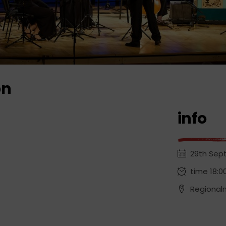
on
info
29th Sep
time 18:0
Regional