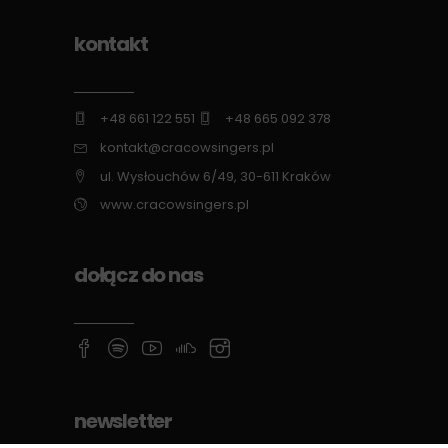
kontakt
+48 661 122 551
+48 665 092 378
kontakt@cracowsingers.pl
ul. Wysłouchów 6/49, 30-611 Kraków
www.cracowsingers.pl
dołącz do nas
newsletter